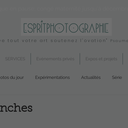
que en pause: congé maternité jusqu'à décembr
De tout votre art soutenez l'ovation"
Psaume
SERVICES
Evènements privés
Expos et projets
otos du jour
Expérimentations
Actualités
Série
Conseil
UK
Spirituel
Services
anches