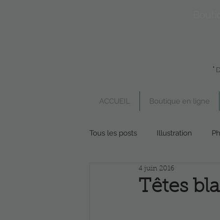
Bouti
"
ACCUEIL
Boutique en ligne
Tous les posts
Illustration
Ph
4 juin 2016
Boutique en ligne
Poésie
Têtes bl