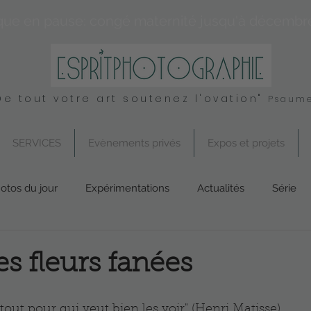
que en pause: congé maternité jusqu'à décembr
De tout votre art soutenez l'ovation"
Psaume
SERVICES
Evènements privés
Expos et projets
otos du jour
Expérimentations
Actualités
Série
Conseil
UK
Spirituel
Services
es fleurs fanées
artout pour qui veut bien les voir" (Henri Matisse)