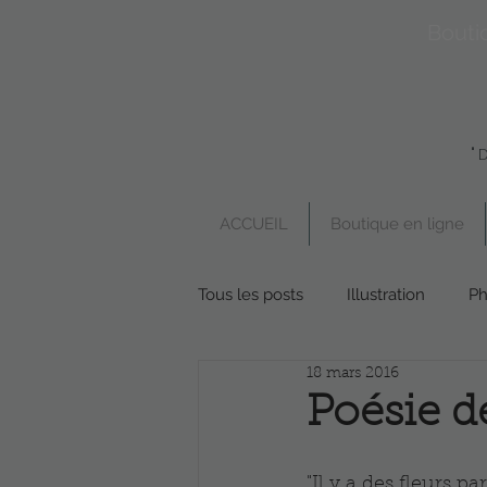
Bouti
"
ACCUEIL
Boutique en ligne
Tous les posts
Illustration
Ph
18 mars 2016
Boutique en ligne
Poésie
Poésie d
"Il y a des fleurs p