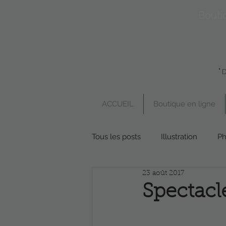
Bouti
"
ACCUEIL
Boutique en ligne
Tous les posts
Illustration
Ph
23 août 2017
Boutique en ligne
Poésie
Spectacl