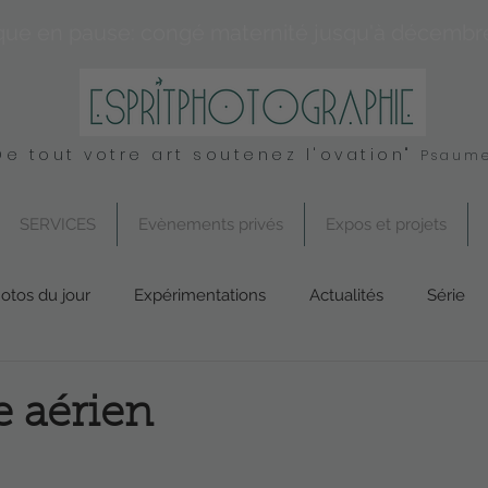
que en pause: congé maternité jusqu'à décembr
De tout votre art soutenez l'ovation"
Psaume
SERVICES
Evènements privés
Expos et projets
otos du jour
Expérimentations
Actualités
Série
Conseil
UK
Spirituel
Services
e aérien