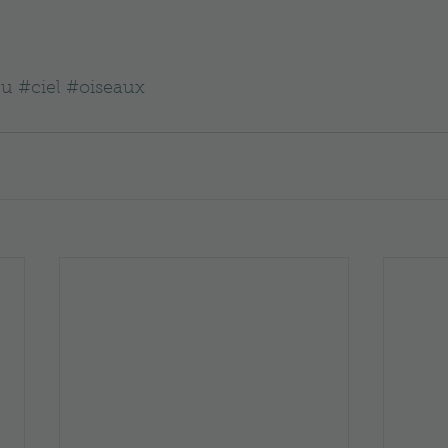
eu
#ciel
#oiseaux