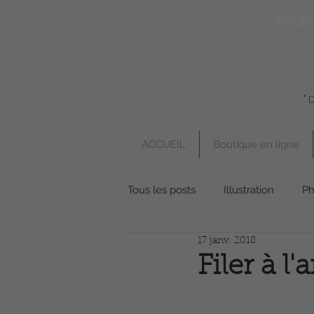
Bouti
"
ACCUEIL
Boutique en ligne
Tous les posts
Illustration
Ph
17 janv. 2018
Boutique en ligne
Poésie
Filer à l'