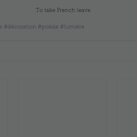
 To take French leave
e
#décoration
#poésie
#lumière