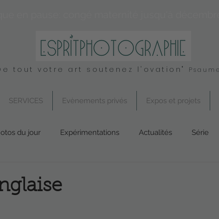
que en pause: congé maternité jusqu'à décembr
De tout votre art soutenez l'ovation"
Psaume
SERVICES
Evènements privés
Expos et projets
otos du jour
Expérimentations
Actualités
Série
Conseil
UK
Spirituel
Services
anglaise