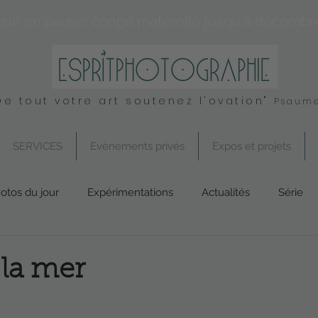
que en pause: congé maternité jusqu'à décembr
De tout votre art soutenez l'ovation"
Psaume
SERVICES
Evènements privés
Expos et projets
otos du jour
Expérimentations
Actualités
Série
Conseil
UK
Spirituel
Services
 la mer