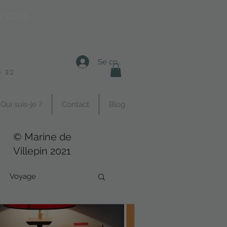
e 2025
Se connecter
 32
Qui suis-je ?
Contact
Blog
© Marine de
Villepin 2021
Voyage