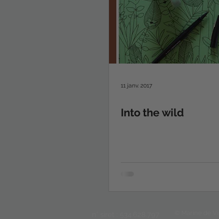
11 janv. 2017
Into the wild
© Marine de Vi
n° siret : 534.628.797