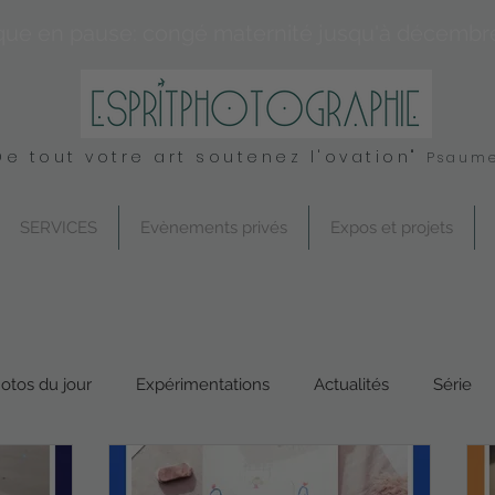
que en pause: congé maternité jusqu'à décembr
De tout votre art soutenez l'ovation"
Psaume
SERVICES
Evènements privés
Expos et projets
otos du jour
Expérimentations
Actualités
Série
Conseil
UK
Spirituel
Services