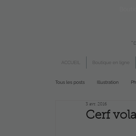
Bouti
"
ACCUEIL
Boutique en ligne
Tous les posts
Illustration
Ph
3 avr. 2016
Boutique en ligne
Poésie
Cerf vol