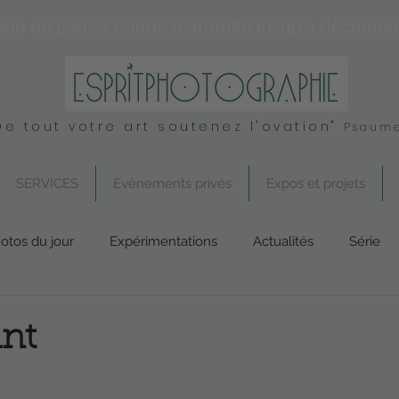
que en pause: congé maternité jusqu'à décembr
De tout votre art soutenez l'ovation"
Psaume
SERVICES
Evènements privés
Expos et projets
otos du jour
Expérimentations
Actualités
Série
Conseil
UK
Spirituel
Services
ant