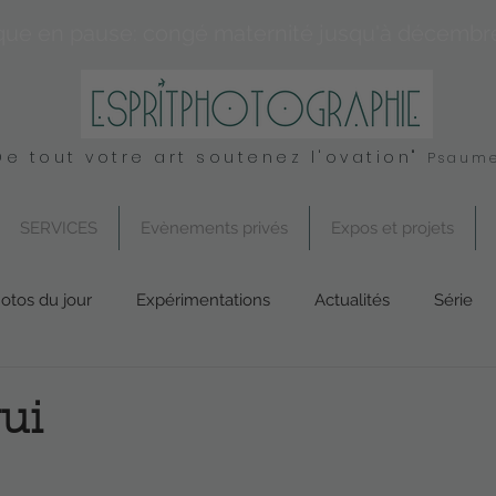
que en pause: congé maternité jusqu'à décembr
De tout votre art soutenez l'ovation"
Psaume
SERVICES
Evènements privés
Expos et projets
otos du jour
Expérimentations
Actualités
Série
Conseil
UK
Spirituel
Services
gui