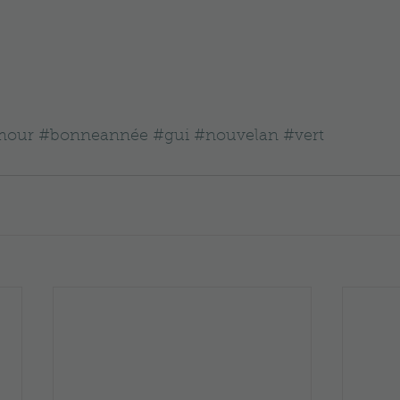
mour
#bonneannée
#gui
#nouvelan
#vert