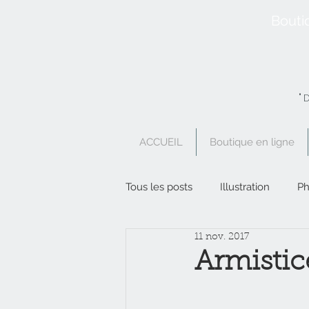
Bouti
"
ACCUEIL
Boutique en ligne
Tous les posts
Illustration
Ph
11 nov. 2017
Boutique en ligne
Poésie
Armistic