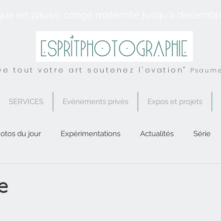
que en pause: congé maternité jusqu'à décembr
De tout votre art soutenez l'ovation"
Psaume
SERVICES
Evènements privés
Expos et projets
otos du jour
Expérimentations
Actualités
Série
Conseil
UK
Spirituel
Services
e