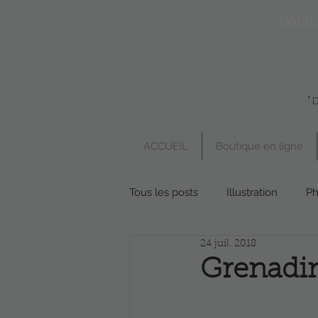
Bouti
"
ACCUEIL
Boutique en ligne
Tous les posts
Illustration
Ph
24 juil. 2018
Boutique en ligne
Poésie
Grenadi