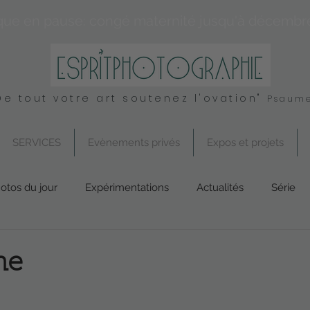
que en pause: congé maternité jusqu'à décembr
De tout votre art soutenez l'ovation"
Psaume
SERVICES
Evènements privés
Expos et projets
otos du jour
Expérimentations
Actualités
Série
Conseil
UK
Spirituel
Services
ne