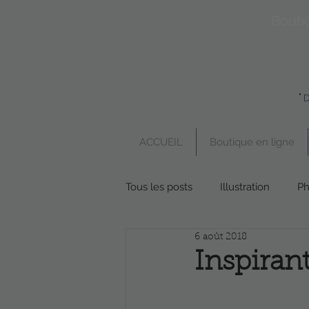
Bouti
"
ACCUEIL
Boutique en ligne
Tous les posts
Illustration
Ph
6 août 2018
Boutique en ligne
Poésie
Inspirant