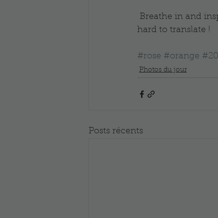
 Breathe in and inspire are both translated by the same French word... That makes it 
hard to translate !
#rose
#orange
#20
Photos du jour
Posts récents