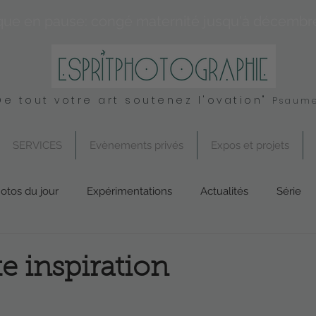
que en pause: congé maternité jusqu'à décembr
De tout votre art soutenez l'ovation"
Psaume
SERVICES
Evènements privés
Expos et projets
otos du jour
Expérimentations
Actualités
Série
Conseil
UK
Spirituel
Services
e inspiration