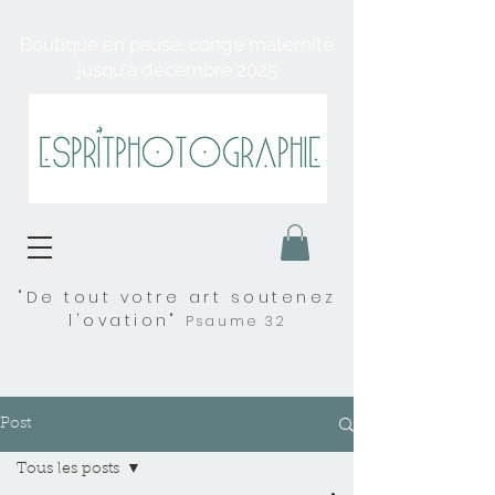
Boutique en pause: congé maternité
jusqu'à décembre 2025
"De tout votre art soutenez
l'ovation"
Psaume 32
Post
Tous les posts