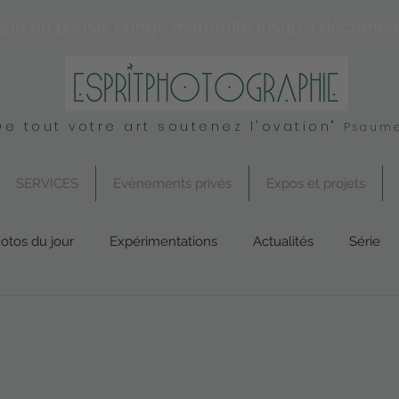
que en pause: congé maternité jusqu'à décembr
De tout votre art soutenez l'ovation"
Psaume
SERVICES
Evènements privés
Expos et projets
otos du jour
Expérimentations
Actualités
Série
Conseil
UK
Spirituel
Services