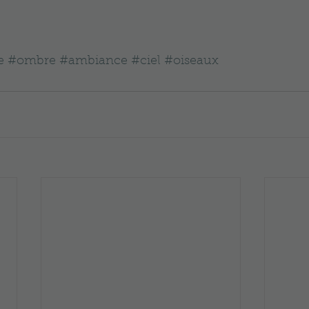
e
#ombre
#ambiance
#ciel
#oiseaux