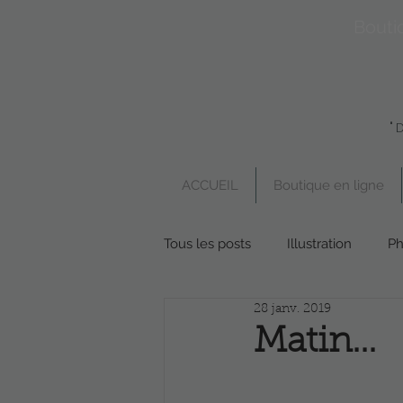
Bouti
"
ACCUEIL
Boutique en ligne
Tous les posts
Illustration
Ph
28 janv. 2019
Boutique en ligne
Poésie
Matin...