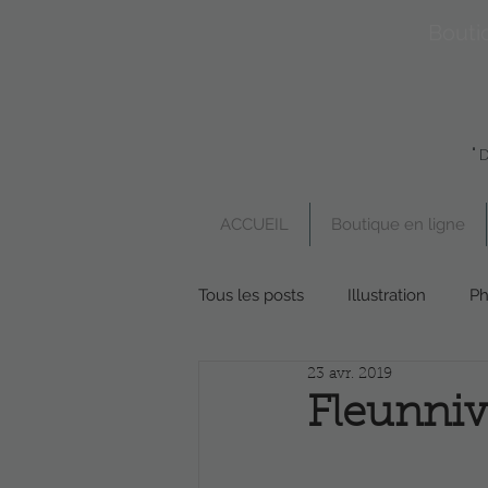
Bouti
"
ACCUEIL
Boutique en ligne
Tous les posts
Illustration
Ph
23 avr. 2019
Boutique en ligne
Poésie
Fleunniv