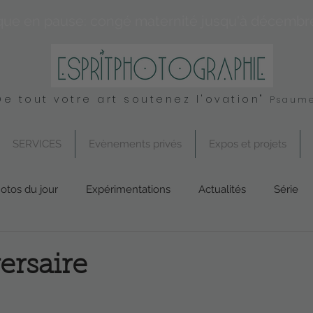
que en pause: congé maternité jusqu'à décembr
De tout votre art soutenez l'ovation"
Psaume
SERVICES
Evènements privés
Expos et projets
otos du jour
Expérimentations
Actualités
Série
Conseil
UK
Spirituel
Services
ersaire