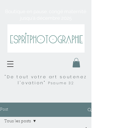
Boutique en pause: congé maternité
jusqu'à décembre 2025
"De tout votre art soutenez
l'ovation"
Psaume 32
Post
Tous les posts