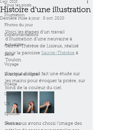
1 oct. 2020
Tous les posts
Histoire d'une illustration
Illustration
Dernière mise à jour :
8 oct. 2020
Photos du jour
Voici les étapes d'un travail 
Expérimentations
d'illustration d'une neuvaine à 
Actualités
Sainte-Thérèse de Lisieux, réalisé 
pour la paroisse 
Sainte-Thérèse
 à 
Série
Toulon.
Voyage
J'ai tout d'abord fait une étude sur 
Boutique en ligne
les mains pour évoquer la prière, sur 
Poésie
fond de la couleur du ciel.
Conseil
UK
Spirituel
Puis nous avons choisi l'image des 
Services