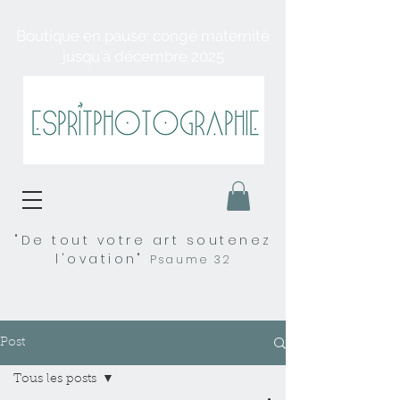
Boutique en pause: congé maternité
jusqu'à décembre 2025
"De tout votre art soutenez
l'ovation"
Psaume 32
Post
Tous les posts