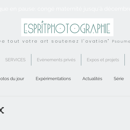
que en pause: congé maternité jusqu'à décembr
De tout votre art soutenez l'ovation"
Psaume
SERVICES
Evènements privés
Expos et projets
otos du jour
Expérimentations
Actualités
Série
Conseil
UK
Spirituel
Services
x