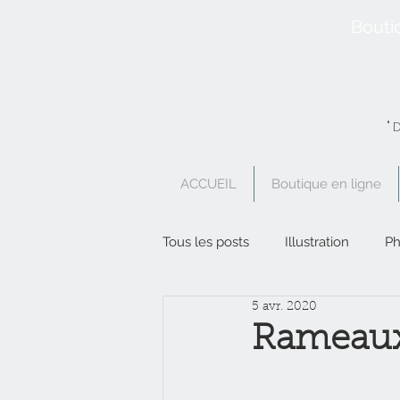
Bouti
"
ACCUEIL
Boutique en ligne
Tous les posts
Illustration
Ph
5 avr. 2020
Boutique en ligne
Poésie
Rameau