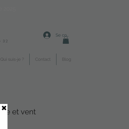
e 2025
Se connecter
 32
Qui suis-je ?
Contact
Blog
me et vent