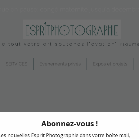
que en pause: congé maternité jusqu'à décembr
De tout votre art soutenez l'ovation"
Psaume
SERVICES
Evènements privés
Expos et projets
Inde - Fem
Prix
24,00 €