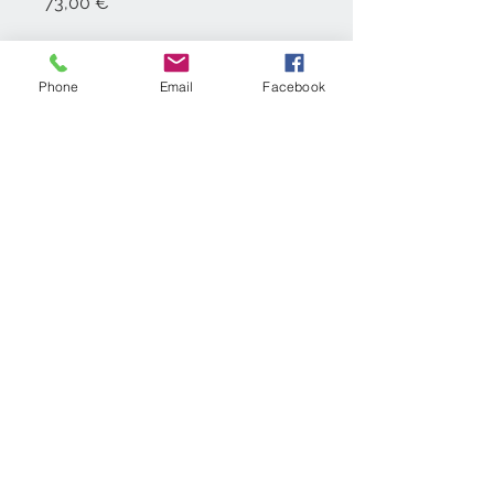
Prix
73,00 €
Choisir le support
*
Phone
Email
Facebook
Choisir la taille
*
Quantité
*
Ajouter au panier
n° siret : 534.628.797