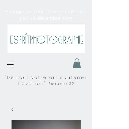
Boutique en pause: congé maternité
jusqu'à décembre 2025
"De tout votre art soutenez
l'ovation"
Psaume 32