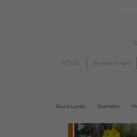
Bouti
"
ACCUEIL
Boutique en ligne
Tous les posts
Illustration
Ph
Boutique en ligne
Poésie