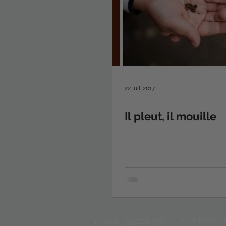
22 juil. 2017
Il pleut, il mouille
© Marine de Vi
n° siret : 534.628.797