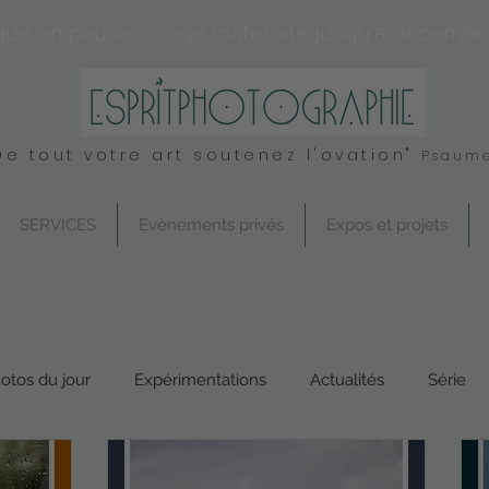
que en pause: congé maternité jusqu'à décembr
De tout votre art soutenez l'ovation"
Psaume
SERVICES
Evènements privés
Expos et projets
otos du jour
Expérimentations
Actualités
Série
Conseil
UK
Spirituel
Services