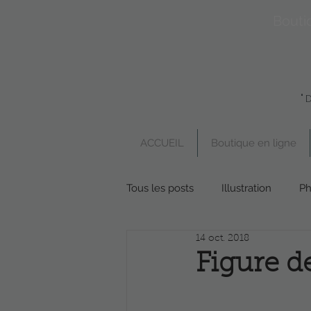
Bouti
"
ACCUEIL
Boutique en ligne
Tous les posts
Illustration
Ph
14 oct. 2018
Boutique en ligne
Poésie
Figure de