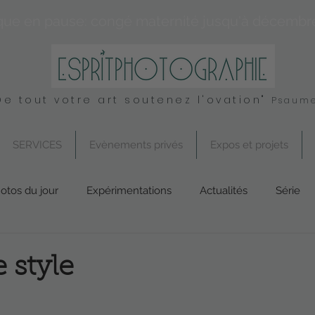
que en pause: congé maternité jusqu'à décembr
De tout votre art soutenez l'ovation"
Psaume
SERVICES
Evènements privés
Expos et projets
otos du jour
Expérimentations
Actualités
Série
Conseil
UK
Spirituel
Services
 style