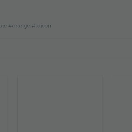
uie
#orange
#saison